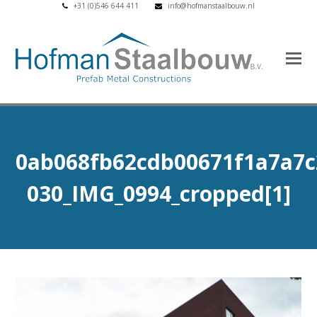
+31 (0)546 644 411
info@hofmanstaalbouw.nl
0ab068fb62cdb00671f1a7a7c
030_IMG_0994_cropped[1]