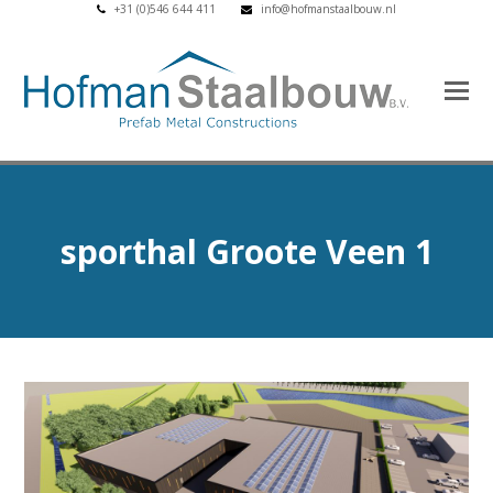
+31 (0)546 644 411
info@hofmanstaalbouw.nl
sporthal Groote Veen 1