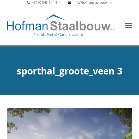
+31 (0)546 644 411
info@hofmanstaalbouw.nl
sporthal_groote_veen 3