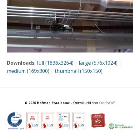
Downloads
:
full (1836x3264)
|
large (576x1024)
|
medium (169x300)
|
thumbnail (150x150)
© 2026 Hofman Staalbouw
– Ontwikkeld door
CodeWOW!