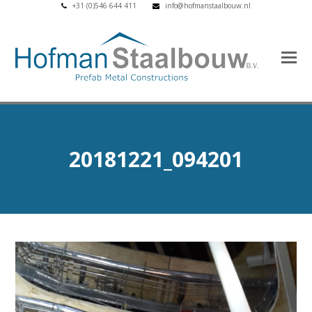
+31 (0)546 644 411
info@hofmanstaalbouw.nl
20181221_094201