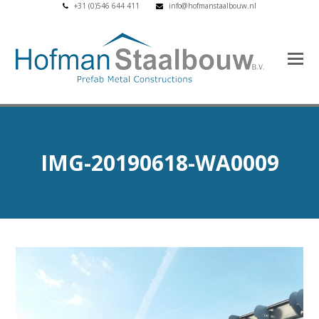
+31 (0)546 644 411
info@hofmanstaalbouw.nl
IMG-20190618-WA0009