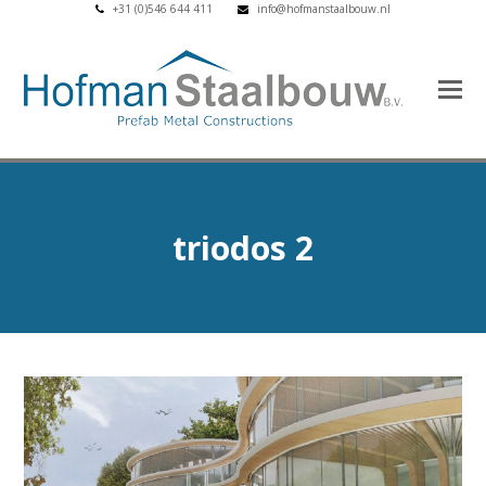
+31 (0)546 644 411
info@hofmanstaalbouw.nl
triodos 2