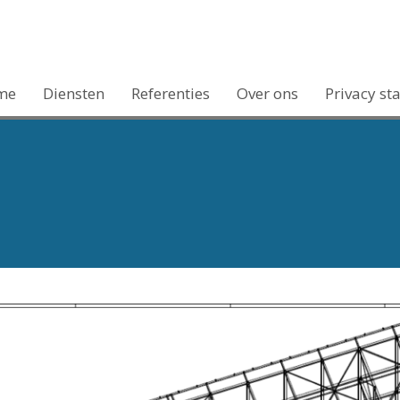
me
Diensten
Referenties
Over ons
Privacy st