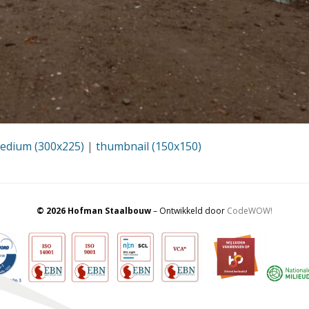
edium (300x225)
|
thumbnail (150x150)
© 2026 Hofman Staalbouw
– Ontwikkeld door
CodeWOW!