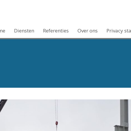
me
Diensten
Referenties
Over ons
Privacy st