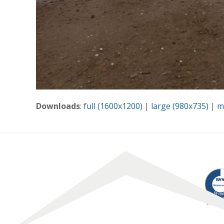
Downloads
:
full (1600x1200)
|
large (980x735)
|
m