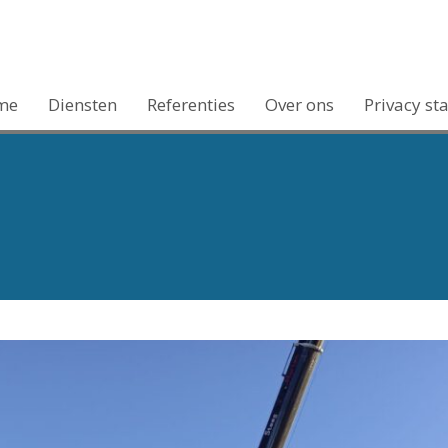
me
Diensten
Referenties
Over ons
Privacy st