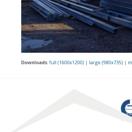
Downloads
:
full (1600x1200)
|
large (980x735)
|
m