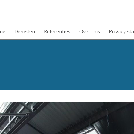
me
Diensten
Referenties
Over ons
Privacy st