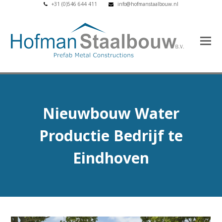
+31 (0)546 644 411
info@hofmanstaalbouw.nl
Nieuwbouw Water
Productie Bedrijf te
Eindhoven