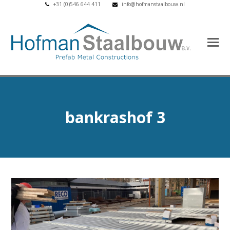
+31 (0)546 644 411
info@hofmanstaalbouw.nl
bankrashof 3