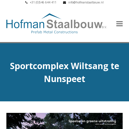
+31 (0)546 644 411
info@hofmanstaalbouw.nl
Sportcomplex Wiltsang te
Nunspeet