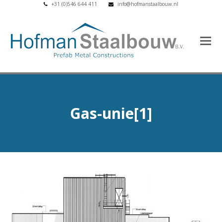
+31 (0)546 644 411
info@hofmanstaalbouw.nl
Gas-unie[1]