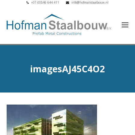
+31 (0)546 644 411
info@hofmanstaalbouw.nl
imagesAJ45C4O2