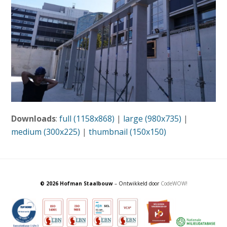
Downloads
:
full (1158x868)
|
large (980x735)
|
medium (300x225)
|
thumbnail (150x150)
© 2026 Hofman Staalbouw
– Ontwikkeld door
CodeWOW!