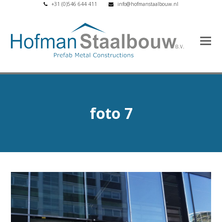
+31 (0)546 644 411
info@hofmanstaalbouw.nl
foto 7