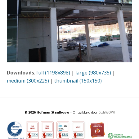
Downloads
:
full (1198x898)
|
large (980x735)
|
medium (300x225)
|
thumbnail (150x150)
© 2026 Hofman Staalbouw
– Ontwikkeld door
CodeWOW!