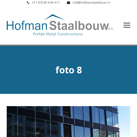
+31 (0)546 644 411
info@hofmanstaalbouw.nl
foto 8