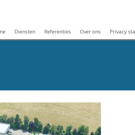
me
Diensten
Referenties
Over ons
Privacy st