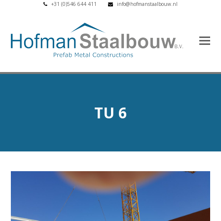
+31 (0)546 644 411
info@hofmanstaalbouw.nl
TU 6