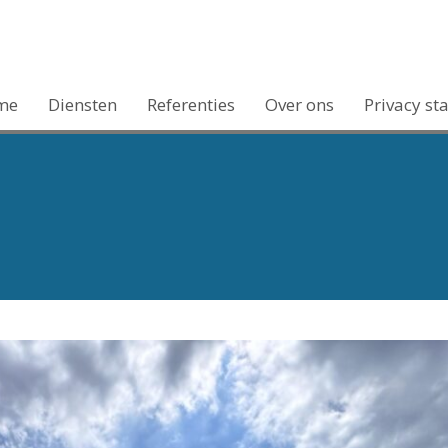
me
Diensten
Referenties
Over ons
Privacy st