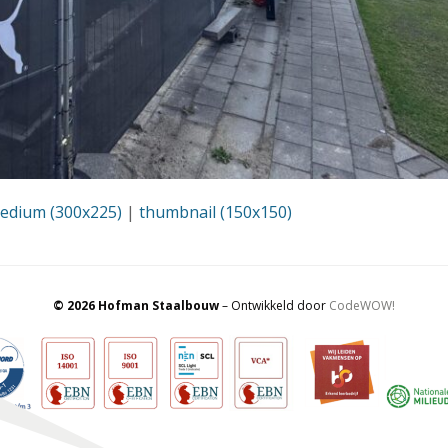
edium (300x225)
|
thumbnail (150x150)
© 2026 Hofman Staalbouw
– Ontwikkeld door
CodeWOW!