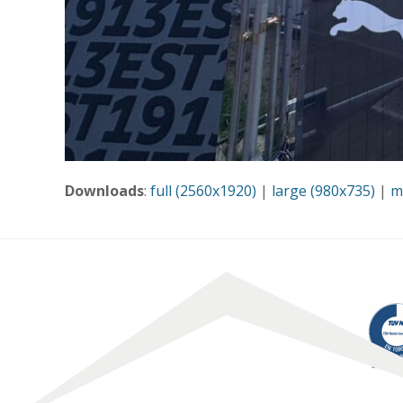
Downloads
:
full (2560x1920)
|
large (980x735)
|
m