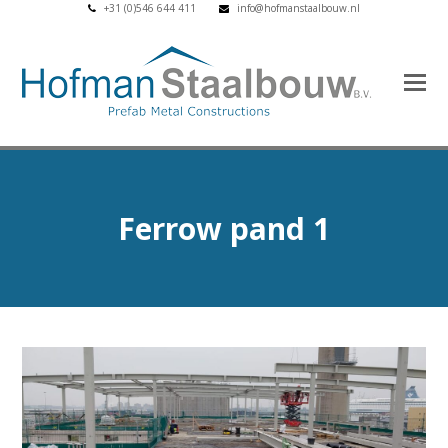
+31 (0)546 644 411
info@hofmanstaalbouw.nl
Ferrow pand 1