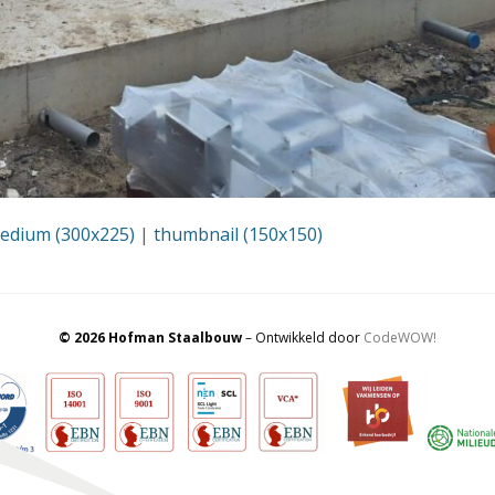
edium (300x225)
|
thumbnail (150x150)
© 2026 Hofman Staalbouw
– Ontwikkeld door
CodeWOW!