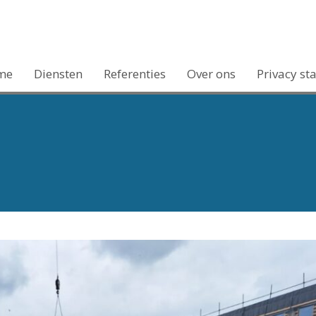
me
Diensten
Referenties
Over ons
Privacy st