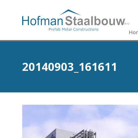
Ho
20140903_161611