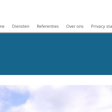
me
Diensten
Referenties
Over ons
Privacy st