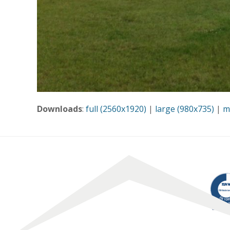
Downloads
:
full (2560x1920)
|
large (980x735)
|
m