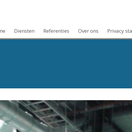
me
Diensten
Referenties
Over ons
Privacy st