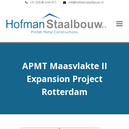
+31 (0)546 644 411
info@hofmanstaalbouw.nl
APMT Maasvlakte II
Expansion Project
Rotterdam