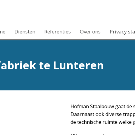
me
Diensten
Referenties
Over ons
Privacy st
briek te Lunteren
Hofman Staalbouw gaat de st
Daarnaast ook diverse trappe
de technische ruimte welke