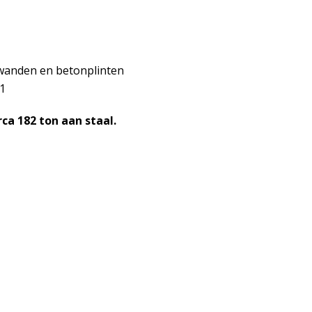
wanden en betonplinten
1
rca 182
ton aan staal.