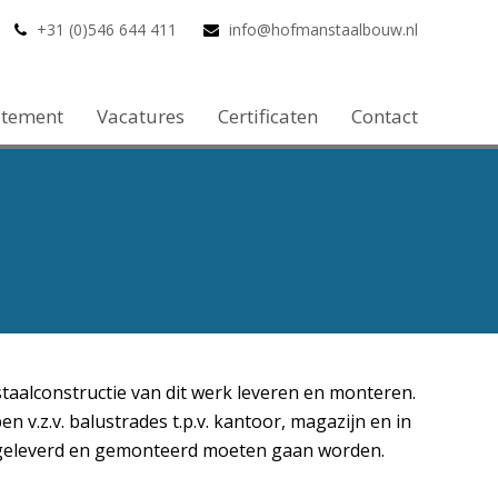
+31 (0)546 644 411
info@hofmanstaalbouw.nl
atement
Vacatures
Certificaten
Contact
aalconstructie van dit werk leveren en monteren.
n v.z.v. balustrades t.p.v. kantoor, magazijn en in
 geleverd en gemonteerd moeten gaan worden.