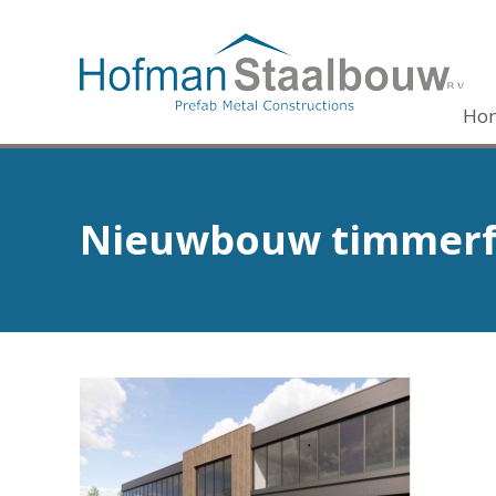
Ho
Nieuwbouw timmerfa